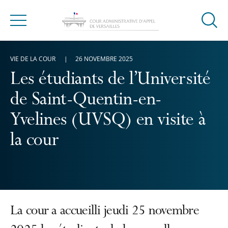
Ouvrir
Menu
la
modal
VIE DE LA COUR
26 NOVEMBRE 2025
de
reche
Les étudiants de l’Université
de Saint-Quentin-en-
Yvelines (UVSQ) en visite à
la cour
La cour a accueilli jeudi 25 novembre