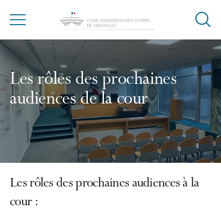
Ouvrir
Menu
la
modal
de
reche
Les rôles des prochaines
audiences de la cour
Les rôles des prochaines audiences à la
cour :