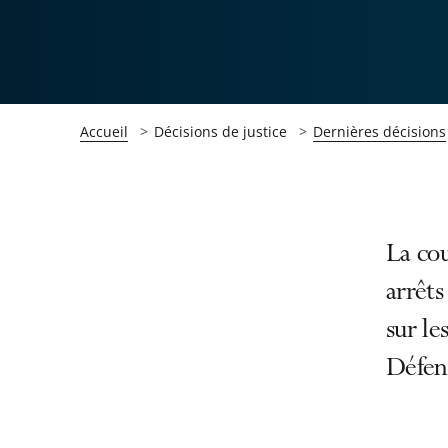
Accueil
Décisions de justice
Dernières décisions
Passer
Passer
La cou
la
la
arrêts
navigation
navigation
sur le
de
de
l'article
l'article
Défen
pour
pour
arriver
arriver
après
avant