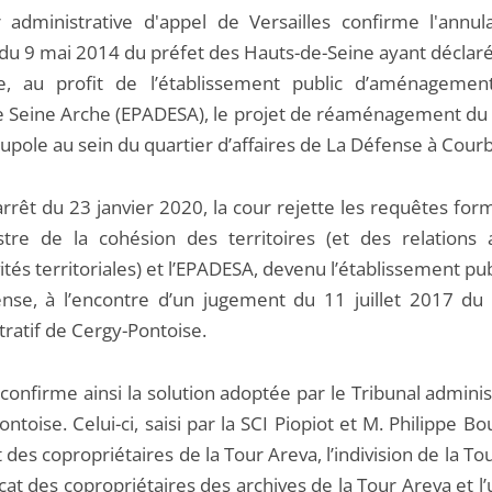
 administrative d'appel de Versailles confirme l'annul
 du 9 mai 2014 du préfet des Hauts-de-Seine ayant déclaré 
e, au profit de l’établissement public d’aménageme
 Seine Arche (EPADESA), le projet de réaménagement du 
upole au sein du quartier d’affaires de La Défense à Cour
arrêt du 23 janvier 2020, la cour rejette les requêtes fo
stre de la cohésion des territoires (et des relations 
vités territoriales) et l’EPADESA, devenu l’établissement pub
nse, à l’encontre d’un jugement du 11 juillet 2017 du 
tratif de Cergy-Pontoise.
confirme ainsi la solution adoptée par le Tribunal adminis
ntoise. Celui-ci, saisi par la SCI Piopiot et M. Philippe Bou
 des copropriétaires de la Tour Areva, l’indivision de la To
cat des copropriétaires des archives de la Tour Areva et l