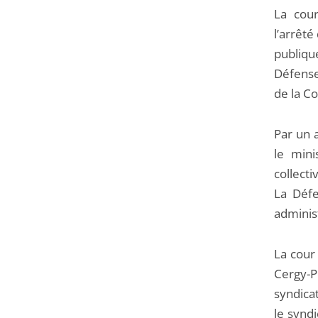
La cour
l’arrêté
publiqu
Défense
de la Co
Par un 
le mini
collecti
La Défe
adminis
La cour 
Cergy-Po
syndicat
le syndi