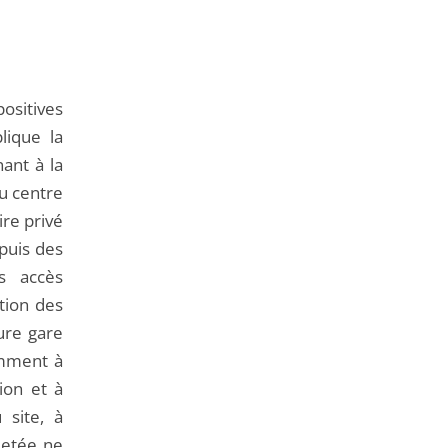
positives
lique la
nant à la
du centre
ire privé
epuis des
es accès
tion des
ure gare
amment à
ion et à
 site, à
ojetée ne