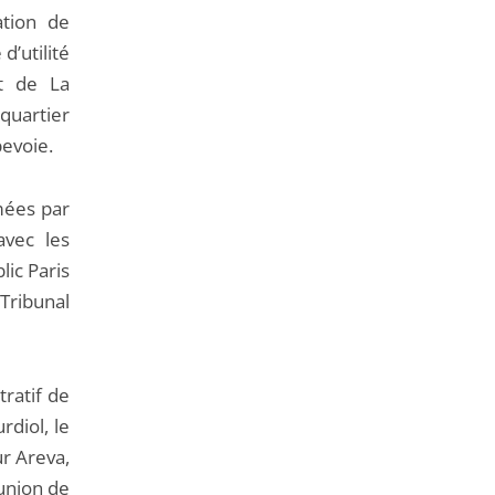
de
ation de
l'article
d’utilité
pour
nt de La
arriver
quartier
avant
bevoie.
rmées par
avec les
lic Paris
Tribunal
tratif de
rdiol, le
ur Areva,
’union de