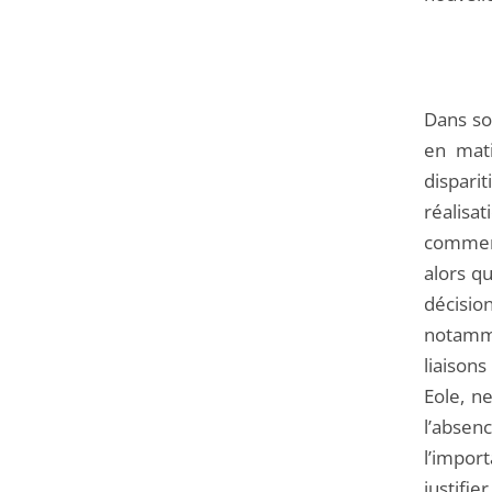
Dans son
en mati
disparit
réalisa
commerci
alors qu
décisi
notamme
liaison
Eole, n
l’absen
l’impor
justifie