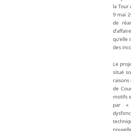
la Tour 
9 mai 20
de réa
d’affair
qu’elle
des inco
Le proje
situé so
raisons
de Cour
motifs e
par « 
dysfonc
techniq
nouvelle