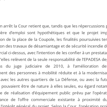
 arrêt la Cour retient que, tandis que les répercussions 
ère d’emploi sont hypothétiques et que le projet imp
ion de la place de la Coupole, les finalités poursuivies te
tion des travaux de désamiantage et de sécurité incendie 
al ci-dessus, avec l’intention de les confier à un prestata
’elles relèvent de la seule responsabilité de l’EPADESA d
ons du juge judiciaire de 2010, à l’amélioration d
nt des personnes à mobilité réduite et à la modernisa
s avec les autres quartiers de La Défense, ou avec la fut
e pouvaient être de nature à elles seules, eu égard not
ce de réalisation d’équipement public prévu par l’opérat
tance de l’offre commerciale existante à proximité du
r l’intérêt général du projet. Selon la Cour, l’opération pr