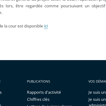
ès lors, être regardée comme poursuivant un objectif d
e.
de la cour est disponible
ici
E
PUBLICATIONS
VOS DÉMA
s
Rapports d'activité
Je suis un
Chiffres clés
Je suis u
s
administr