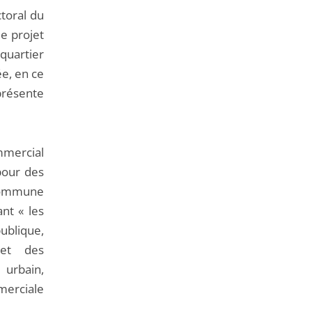
ctoral du
le projet
uartier
ée, en ce
présente
ommercial
 pour des
 commune
nt « les
publique,
 et des
 urbain,
merciale