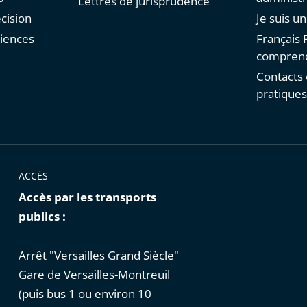
Lettres de jurisprudence
cision
Je suis u
diences
Français F
comprend
Contacts 
pratique
ACCÈS
Accès par les transports
publics :
Arrêt "Versailles Grand Siècle"
Gare de Versailles-Montreuil
(puis bus 1 ou environ 10