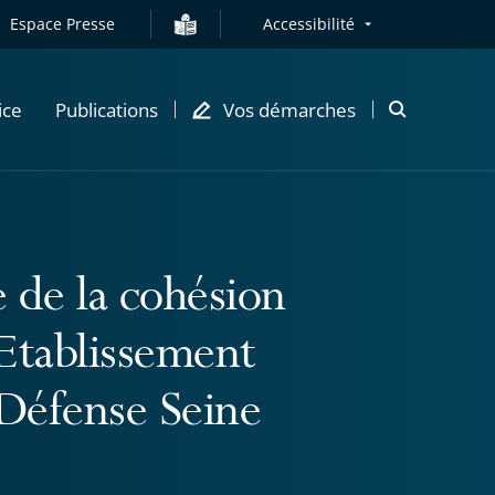
Espace Presse
Accessibilité
ice
Publications
Vos démarches
Ouvrir
la
modale
de
recherche
de la cohésion
Etablissement
Défense Seine