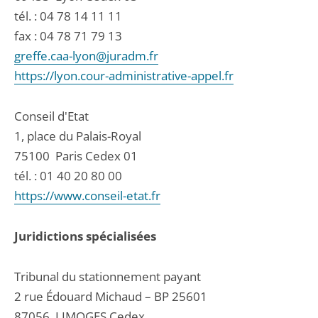
tél. :
04 78 14 11 11
fax : 04 78 71 79 13
greffe.caa-lyon@juradm.fr
https://lyon.cour-administrative-appel.fr
Conseil d'Etat
1, place du Palais-Royal
75100
Paris Cedex 01
tél. :
01 40 20 80 00
https://www.conseil-etat.fr
Juridictions spécialisées
Tribunal du stationnement payant
2 rue Édouard Michaud – BP 25601
87056
LIMOGES Cedex