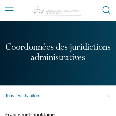
Ouvrir
Menu
la
modal
de
reche
Coordonnées des juridictions
administratives
Tous les chapitres
France métropolitaine