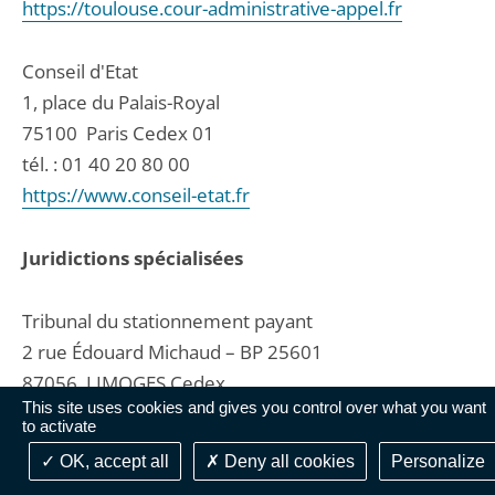
https://toulouse.cour-administrative-appel.fr
Conseil d'Etat
1, place du Palais-Royal
75100
Paris Cedex 01
tél. :
01 40 20 80 00
https://www.conseil-etat.fr
Juridictions spécialisées
Tribunal du stationnement payant
2 rue Édouard Michaud – BP 25601
87056
LIMOGES Cedex
This site uses cookies and gives you control over what you want
tél. :
05 87 19 38 00
to activate
fax : 0544248051
OK, accept all
Deny all cookies
Personalize
contact@ccsp.fr